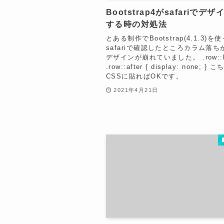
Bootstrap4がsafariでデ
する時の対処法
とある制作でBootstrap(4.1.3)を
safariで確認したところカラム落
デザインが崩れていました。 .row::be
.row::after { display: none; } 
CSSに貼ればOKです。
2021年4月21日