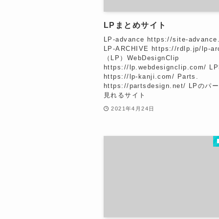
LPまとめサイト
LP-advance https://site-advance.
LP-ARCHIVE https://rdlp.jp/lp-ar
（LP）WebDesignClip
https://lp.webdesignclip.com/ 
https://lp-kanji.com/ Parts.
https://partsdesign.net/ LP
見れるサイト
2021年4月24日