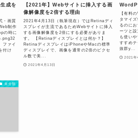
ト生成を
【2021年】Webサイトに挿入する画
Word
像解像度を2倍する理由
【有料のW
タマイズ性
式・画質
2021年4月13日（執筆現在）ではRetinaディ
るのにおす
eb制作
スプレイが主流であるためWebサイトに挿入
ーツと設
opの時に
する画像解像度を2倍にする必要がありま
も使いやす
png32
す。 【Retinaディスプレイとは何か？】
すすめテ
、ファイ
RetinaディスプレイはiPhoneやMacの標準
抜群y...
を付け
ディスプレイで、画像を通常の2倍のピクセ
ル数で美...
2021年
2021年4月13日
未分類